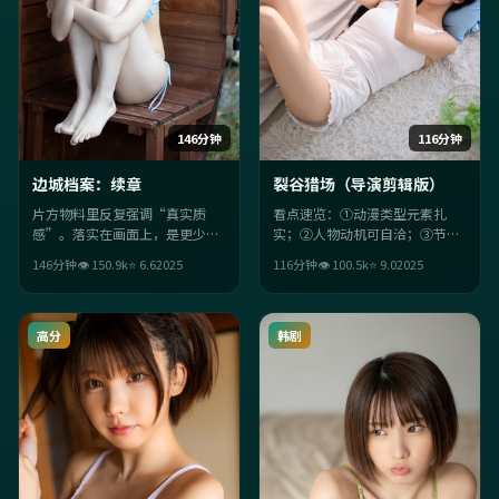
146分钟
116分钟
边城档案：续章
裂谷猎场（导演剪辑版）
片方物料里反复强调“真实质
看点速览：①动漫类型元素扎
感”。落实在画面上，是更少台
实；②人物动机可自洽；③节奏
词、更多留白；镜头语言考究，
上长镜头令人屏息；④中国台湾
146分钟
👁
150.9
k
⭐
6.6
2025
116分钟
👁
100.5
k
⭐
9.0
2025
让亲情主题在细节里长出来。
气质与年代细节加分。
高分
韩剧