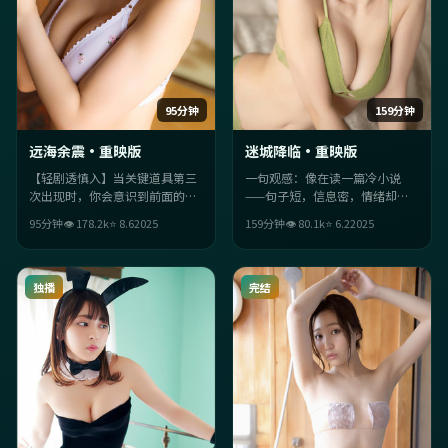
95分钟
159分钟
远海余震·重映版
迷城降临·重映版
【轻剧透慎入】当关键道具第三
一句观感：像在读一篇冷小说
次出现时，你会意识到前面的
——句子短，信息密，情绪却迟
“闲笔”全是伏笔。群戏张力十
半拍抵达。《迷城降临·重映
95分钟
👁
178.2
k
⭐
8.6
2025
159分钟
👁
80.1
k
⭐
6.2
2025
足，二刷能捡到更多信号。
版》的惊悚气质偏压抑，适合深
夜观看。
独播
完结