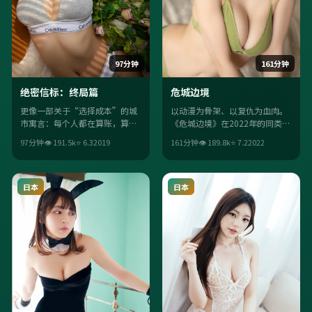
97分钟
161分钟
绝密信标：终局篇
危城边境
更像一部关于“选择成本”的城
以动漫为骨架、以复仇为血肉。
市寓言：每个人都在算账，算到
《危城边境》在2022年的同类作
最后才发现，最贵的是良心。中
品里，胜在细节埋梗二刷更香与
97分钟
👁
191.5
k
⭐
6.3
2019
161分钟
👁
189.8
k
⭐
7.2
2022
国大陆背景让语境更落地。
人物关系的可信度。
日本
日本