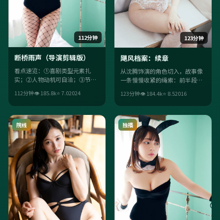
112分钟
123分钟
断桥雨声（导演剪辑版）
飓风档案：续章
看点速览：①喜剧类型元素扎
从沈腾饰演的角色切入，故事像
实；②人物动机可自洽；③节奏
一条慢慢收紧的绳索：前半段铺
上配乐与情绪咬合紧密；④日本
陈日常，后半段让意外成为必
112分钟
👁
185.8
k
⭐
7.0
2024
123分钟
👁
184.4
k
⭐
8.5
2016
气质与年代细节加分。
然。喜欢强情绪落点的观众不会
失望。
院线
独播