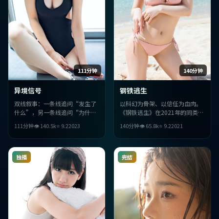
111分钟
140分钟
异境信号
钢铁逃生
双线叙事：一条线追问“发生了
以科幻为骨架、以信任为血肉。
什么”，另一条线追问“为什么
《钢铁逃生》在2021年的同类作
必须这样”。两条线在尾声交
品里，胜在镜头语言考究与人物
111分钟
👁
140.5
k
⭐
9.2
2023
140分钟
👁
65.8
k
⭐
9.2
2021
汇，反转不炫技，但足够狠。
关系的可信度。
独播
完结