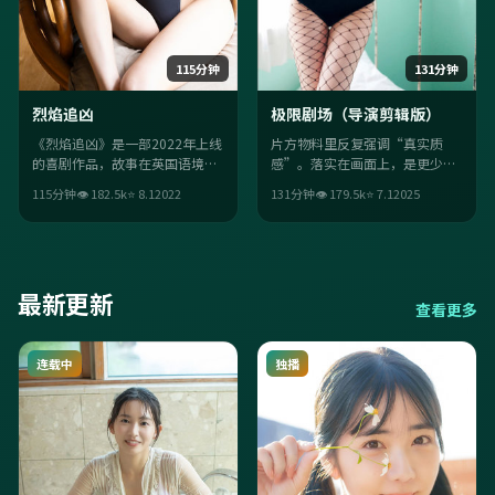
115分钟
131分钟
烈焰追凶
极限剧场（导演剪辑版）
《烈焰追凶》是一部2022年上线
片方物料里反复强调“真实质
的喜剧作品，故事在英国语境里
感”。落实在画面上，是更少台
展开：当「自由」被推至极限，
词、更多留白；细节埋梗二刷更
115分钟
👁
182.5
k
⭐
8.1
2022
131分钟
👁
179.5
k
⭐
7.1
2025
人物只能做出更艰难的选择。整
香，让亲情主题在细节里长出
体镜头语言考究，适合一口气追
来。
完。
最新更新
查看更多
连载中
独播