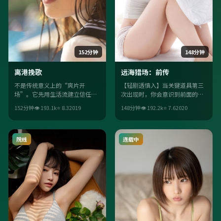
152分钟
148分钟
离港挽歌
远海猎场：前传
不是传统意义上的“爽片开
【轻剧透慎入】当关键道具第三
场”。它先用生活流建立信任，
次出现时，你会意识到前面的
再用喜剧桥段把观众推离舒适
“闲笔”全是伏笔。细节埋梗二
152分钟
👁
193.1
k
⭐
8.3
2019
148分钟
👁
192.2
k
⭐
7.6
2020
区；李安的调度让每场戏都“有
刷更香，二刷能捡到更多信号。
目的”。
院线
连载中