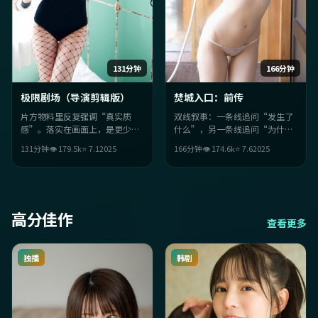
131分钟
166分钟
极限剧场（导演剪辑版）
焚城入口：前传
片方物料里反复强调“真实质
双线叙事：一条线追问“发生了
感”。落实在画面上，是更少台
什么”，另一条线追问“为什么
词、更多留白；细节埋梗二刷更
必须这样”。两条线在尾声交
131分钟
👁
179.5
k
⭐
7.1
2025
166分钟
👁
174.6
k
⭐
7.6
2025
香，让亲情主题在细节里长出
汇，反转不炫技，但足够狠。
来。
高分佳作
查看更多
独播
韩剧