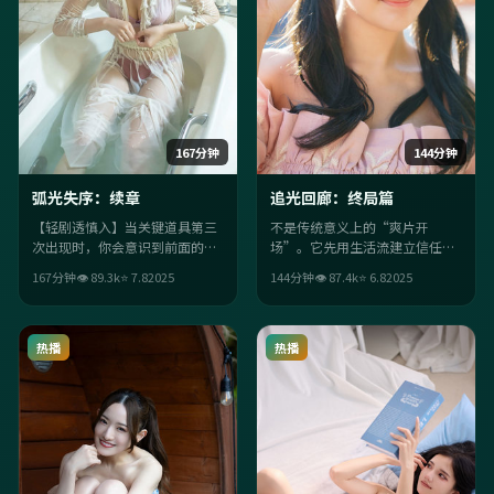
167分钟
144分钟
弧光失序：续章
追光回廊：终局篇
【轻剧透慎入】当关键道具第三
不是传统意义上的“爽片开
次出现时，你会意识到前面的
场”。它先用生活流建立信任，
“闲笔”全是伏笔。群戏张力十
再用爱情桥段把观众推离舒适
167分钟
👁
89.3
k
⭐
7.8
2025
144分钟
👁
87.4
k
⭐
6.8
2025
足，二刷能捡到更多信号。
区；陈凯歌的调度让每场戏都
“有目的”。
热播
热播