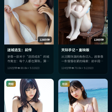
124分钟
126分钟
天际手记·重映版
迷城逃生：前传
从沈腾饰演的角色切入，故事像
更像一部关于“选择成本”的城
一条慢慢收紧的绳索：前半段铺
市寓言：每个人都在算账，算到
陈日常，后半段让意外成为必
最后才发现，最贵的是良心。中
124分钟
👁
70.0
k
⭐
9.2
2023
126分钟
👁
80.8
k
⭐
9.3
2023
然。喜欢强情绪落点的观众不会
国台湾背景让语境更落地。
失望。
完结
杜比