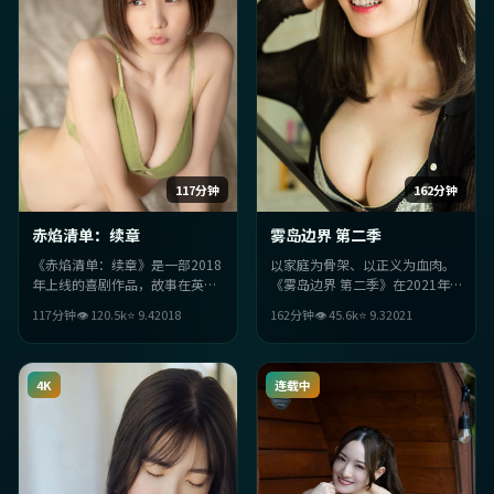
117分钟
162分钟
赤焰清单：续章
雾岛边界 第二季
《赤焰清单：续章》是一部2018
以家庭为骨架、以正义为血肉。
年上线的喜剧作品，故事在英国
《雾岛边界 第二季》在2021年
语境里展开：当「复仇」被推至
的同类作品里，胜在反转不断与
117分钟
👁
120.5
k
⭐
9.4
2018
162分钟
👁
45.6
k
⭐
9.3
2021
极限，人物只能做出更艰难的选
人物关系的可信度。
择。整体群戏张力十足，适合一
口气追完。
4K
连载中